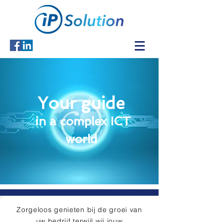
Your guide
in a complex ICT
world
Zorgeloos genieten bij de groei van
uw bedrijf terwijl wij jouw